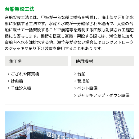
台船架設工法
台船架設工法とは、甲板が平らな船に橋桁を搭載し、海上部や河川流水
部に架橋する工法です。水深と水域が十分確保された場所で、大型の台
船に載せて一括架設することで航路等を規制する回数も削減され工程短
縮にも寄与します。橋桁を搭載し運搬・架設する際には、潮位差に加え
台船内へ水を注排水する他、潮位差が少ない場合にはロングストローク
のジャッキや吊り下げ装置を併用することもあります。
施工例
使用機材
ござれや阿賀橋
台船
妙典橋
警戒船
千住汐入橋
ベント設備
ジャッキアップ・ダウン設備