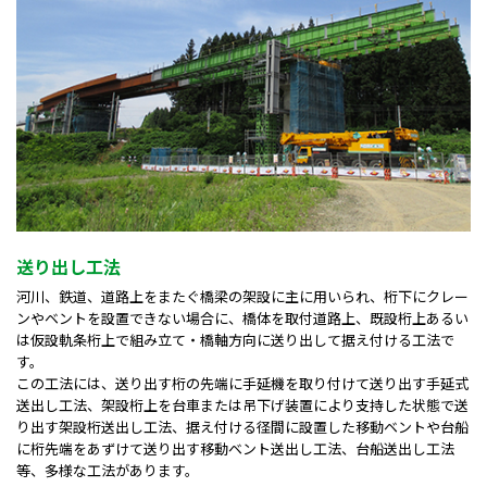
送り出し工法
河川、鉄道、道路上をまたぐ橋梁の架設に主に用いられ、桁下にクレー
ンやベントを設置できない場合に、橋体を取付道路上、既設桁上あるい
は仮設軌条桁上で組み立て・橋軸方向に送り出して据え付ける工法で
す。
この工法には、送り出す桁の先端に手延機を取り付けて送り出す手延式
送出し工法、架設桁上を台車または吊下げ装置により支持した状態で送
り出す架設桁送出し工法、据え付ける径間に設置した移動ベントや台船
に桁先端をあずけて送り出す移動ベント送出し工法、台船送出し工法
等、多様な工法があります。