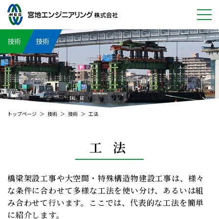
宮地エンジニアリングについて
技術
技術
事業紹介
技術
採用情報
トップページ
技術
技術
工法
CSR
工 法
サイトマップ
プライバシーポリシー
橋梁架設工事や大空間・特殊構造物建設工事は、様々
な条件に合わせて多様な工法を
使い分け、あるいは組
み合わせて行います。ここでは、代表的な工法を簡単
に紹介します。