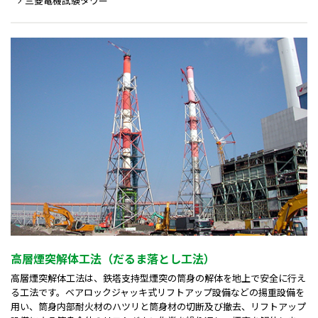
三菱電機試験タワー
高層煙突解体工法（だるま落とし工法）
高層煙突解体工法は、鉄塔支持型煙突の筒身の解体を地上で安全に行え
る工法です。ベアロックジャッキ式リフトアップ設備などの揚重設備を
用い、筒身内部耐火材のハツリと筒身材の切断及び撤去、リフトアップ