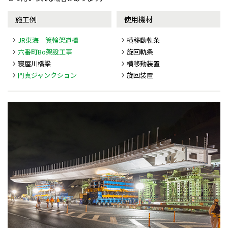
施工例
使用機材
JR東海 箕輪架道橋
横移動軌条
六番町Bo架設工事
旋回軌条
寝屋川橋梁
横移動装置
門真ジャンクション
旋回装置