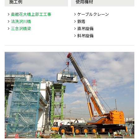
施工例
使用機材
奥裾花大橋上部工工事
ケーブルクレーン
法洗沢川橋
鉄塔
三念沢橋梁
直吊設備
斜吊設備