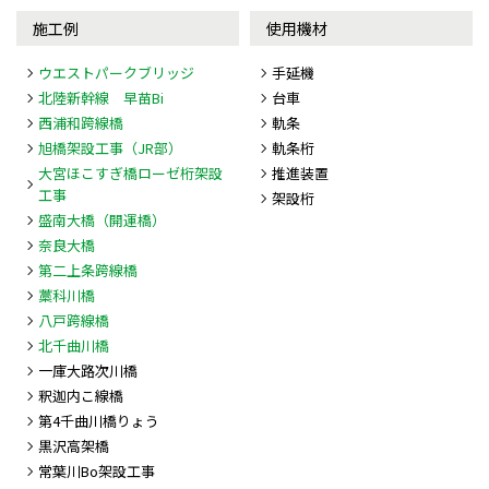
施工例
使用機材
ウエストパークブリッジ
手延機
北陸新幹線 早苗Bi
台車
西浦和跨線橋
軌条
旭橋架設工事（JR部）
軌条桁
大宮ほこすぎ橋ローゼ桁架設
推進装置
工事
架設桁
盛南大橋（開運橋）
奈良大橋
第二上条跨線橋
藁科川橋
八戸跨線橋
北千曲川橋
一庫大路次川橋
釈迦内こ線橋
第4千曲川橋りょう
黒沢高架橋
常葉川Bo架設工事