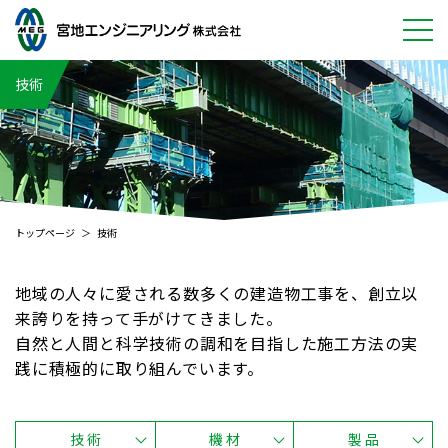
宮地エンジニアリングについて
技術
事業紹介
技術
採用情報
トップページ
技術
CSR
地域の人々に愛される数多くの建造物工事を、創立以
サイトマップ
来誇りを持って手がけてきました。
自然と人間と科学技術の調和を目指した施工方法の実
プライバシーポリシー
践に積極的に取り組んでいます。
技 術
機 材
製 品